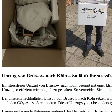
Umzug von Brüssow nach Köln – So läuft Ihr stressf
Ein stressfreier Umzug von Brüssow nach Köln beginnt mit einer kl
Umzug so effizient wie möglich zu gestalten. So vermeiden Sie unnöt
Bei unserem nachhaltigen Umzug von Brüssow nach Köln setzen wir a
auch den CO₂-Ausstoß reduzieren. Dieser Umzugstyp ist besonders ge
Unsere umfassende Betreuung während des Umzugs von Brüssow nach K