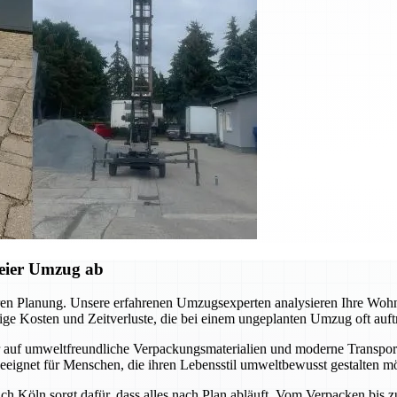
reier Umzug ab
aren Planung. Unsere erfahrenen Umzugsexperten analysieren Ihre Woh
ige Kosten und Zeitverluste, die bei einem ungeplanten Umzug oft auft
uf umweltfreundliche Verpackungsmaterialien und moderne Transportm
eignet für Menschen, die ihren Lebensstil umweltbewusst gestalten m
öln sorgt dafür, dass alles nach Plan abläuft. Vom Verpacken bis zu