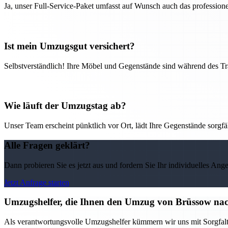
Ja, unser Full-Service-Paket umfasst auf Wunsch auch das professio
Ist mein Umzugsgut versichert?
Selbstverständlich! Ihre Möbel und Gegenstände sind während des Tra
Wie läuft der Umzugstag ab?
Unser Team erscheint pünktlich vor Ort, lädt Ihre Gegenstände sorgfälti
Alle Fragen geklärt?
Dann probieren Sie es jetzt aus und fordern Sie Ihr individuelles Ang
Jetzt Anfrage starten
Umzugshelfer, die Ihnen den Umzug von Brüssow nach
Als verantwortungsvolle Umzugshelfer kümmern wir uns mit Sorgfal